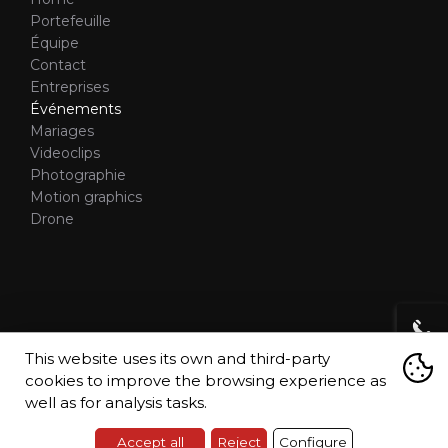
Portefeuille
Équipe
Contact
Entreprises
Événements
Mariages
Videoclips
Photographie
Motion graphics
Drone
This website uses its own and third-party
Avertissement légal
Technologie Cookie
cookies to improve the browsing experience as
Règles de confidentialité
Déclaration d'accessibilité
well as for analysis tasks.
Plan du site
Accept all
Reject
Configure
What are cookies?