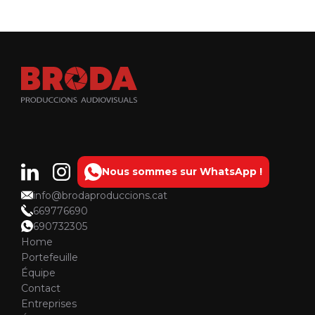
Nous sommes sur WhatsApp !
info@brodaproduccions.cat
669776690
690732305
Home
Portefeuille
Équipe
Contact
Entreprises